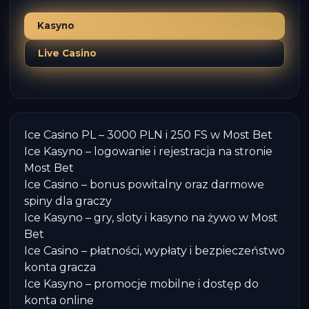
Kasyno
Live Casino
Ice Casino PL – 3000 PLN i 250 FS w Most Bet
Ice Kasyno – logowanie i rejestracja na stronie
Most Bet
Ice Casino – bonus powitalny oraz darmowe
spiny dla graczy
Ice Kasyno – gry, sloty i kasyno na żywo w Most
Bet
Ice Casino – płatności, wypłaty i bezpieczeństwo
konta gracza
Ice Kasyno – promocje mobilne i dostęp do
konta online