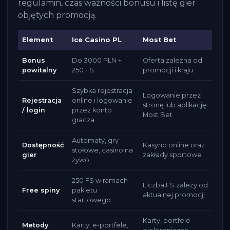
regulamin, czas ważności bonusu i listę gier
objętych promocją.
Element
Ice Casino PL
Most Bet
Bonus
Do 3000 PLN +
Oferta zależna od
powitalny
250 FS
promocji i kraju
Szybka rejestracja
Logowanie przez
Rejestracja
online i logowanie
stronę lub aplikację
/ login
przez konto
Most Bet
gracza
Automaty, gry
Dostępność
Kasyno online oraz
stołowe, casino na
gier
zakłady sportowe
żywo
250 FS w ramach
Liczba FS zależy od
Free spiny
pakietu
aktualnej promocji
startowego
Karty, portfele
Metody
Karty, e-portfele,