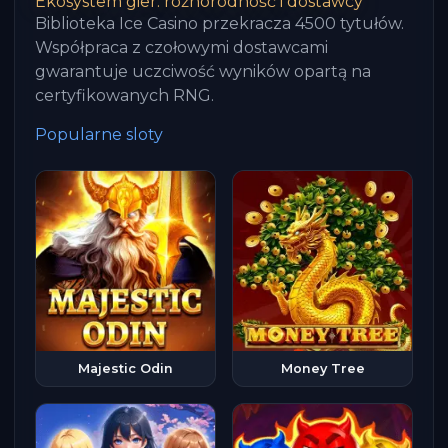
Ekosystem gier: różnorodność i dostawcy
Biblioteka Ice Casino przekracza 4500 tytułów.
Współpraca z czołowymi dostawcami
gwarantuje uczciwość wyników opartą na
certyfikowanych RNG.
Popularne sloty
Majestic Odin
Money Tree