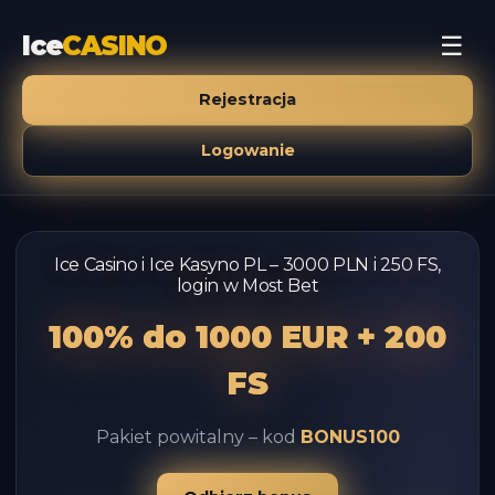
Ice
CASINO
☰
Rejestracja
Logowanie
Ice Casino i Ice Kasyno PL – 3000 PLN i 250 FS,
login w Most Bet
100% do 1000 EUR + 200
FS
Pakiet powitalny – kod
BONUS100