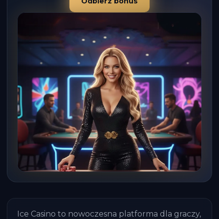
Odbierz bonus
Ice Casino to nowoczesna platforma dla graczy,