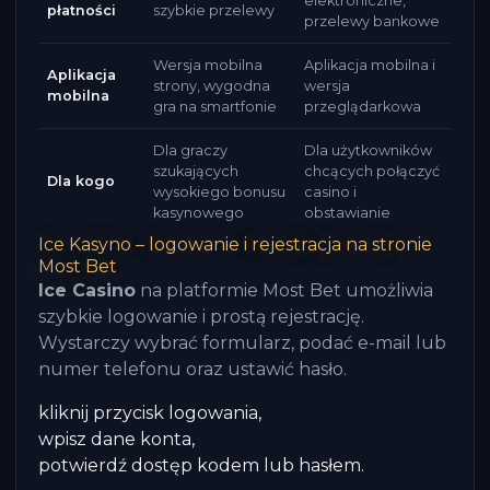
elektroniczne,
płatności
szybkie przelewy
przelewy bankowe
Wersja mobilna
Aplikacja mobilna i
Aplikacja
strony, wygodna
wersja
mobilna
gra na smartfonie
przeglądarkowa
Dla graczy
Dla użytkowników
szukających
chcących połączyć
Dla kogo
wysokiego bonusu
casino i
kasynowego
obstawianie
Ice Kasyno – logowanie i rejestracja na stronie
Most Bet
Ice Casino
na platformie Most Bet umożliwia
szybkie logowanie i prostą rejestrację.
Wystarczy wybrać formularz, podać e-mail lub
numer telefonu oraz ustawić hasło.
kliknij przycisk logowania,
wpisz dane konta,
potwierdź dostęp kodem lub hasłem.