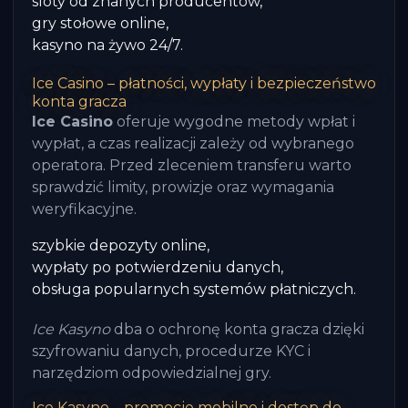
sloty od znanych producentów,
gry stołowe online,
kasyno na żywo 24/7.
Ice Casino – płatności, wypłaty i bezpieczeństwo
konta gracza
Ice Casino
oferuje wygodne metody wpłat i
wypłat, a czas realizacji zależy od wybranego
operatora. Przed zleceniem transferu warto
sprawdzić limity, prowizje oraz wymagania
weryfikacyjne.
szybkie depozyty online,
wypłaty po potwierdzeniu danych,
obsługa popularnych systemów płatniczych.
Ice Kasyno
dba o ochronę konta gracza dzięki
szyfrowaniu danych, procedurze KYC i
narzędziom odpowiedzialnej gry.
Ice Kasyno – promocje mobilne i dostęp do