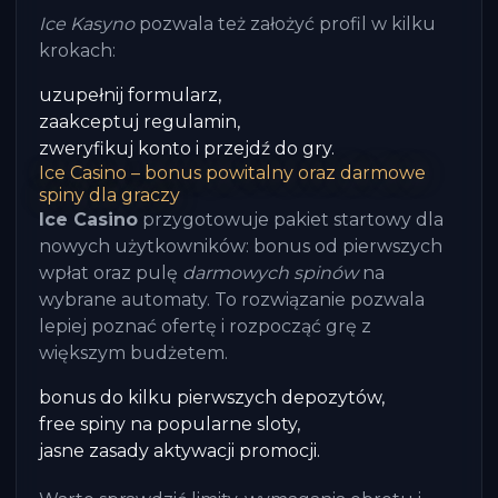
Ice Kasyno
pozwala też założyć profil w kilku
krokach:
uzupełnij formularz,
zaakceptuj regulamin,
zweryfikuj konto i przejdź do gry.
Ice Casino – bonus powitalny oraz darmowe
spiny dla graczy
Ice Casino
przygotowuje pakiet startowy dla
nowych użytkowników: bonus od pierwszych
wpłat oraz pulę
darmowych spinów
na
wybrane automaty. To rozwiązanie pozwala
lepiej poznać ofertę i rozpocząć grę z
większym budżetem.
bonus do kilku pierwszych depozytów,
free spiny na popularne sloty,
jasne zasady aktywacji promocji.