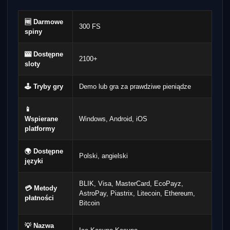
🆓 Darmowe
300 FS
spiny
🎰 Dostępne
2100+
sloty
🕹️ Tryby gry
Demo lub gra za prawdziwe pieniądze
📱
Wspierane
Windows, Android, iOS
platformy
🌍 Dostępne
Polski, angielski
języki
BLIK, Visa, MasterCard, EcoPayz,
💳 Metody
AstroPay, Piastrix, Litecoin, Ethereum,
płatności
Bitcoin
💡 Nazwa